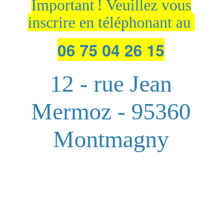
Important ! Veuillez vous
inscrire en téléphonant au
06 75 04 26 15
12 - rue Jean
Mermoz - 95360
Montmagny